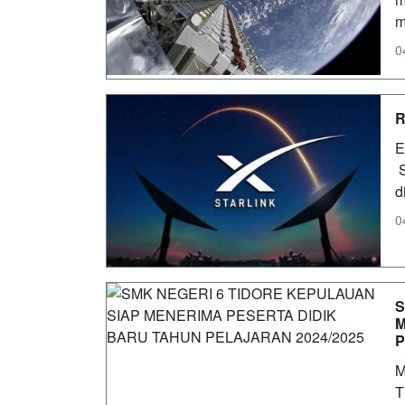
m
0
R
E
S
d
0
S
M
P
M
T