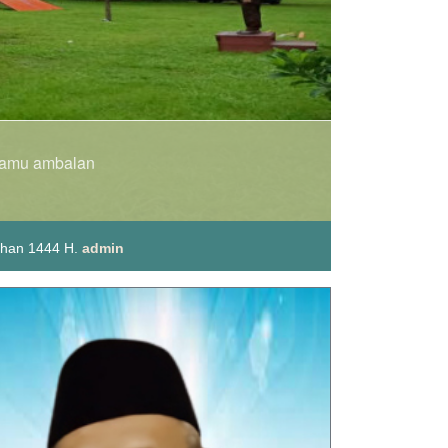
i Keahlian SMK Negeri 6 Tidore
dhan 1444 H.
admin