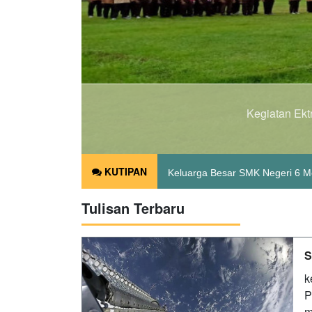
 Tamu ambalan
KUTIPAN
Selamat Datang Di Website SMK
Tulisan Terbaru
Keluarga Besar SMK Negeri 6 
S
k
P
m