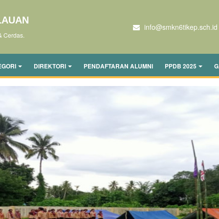
LAUAN
info@smkn6tikep.sch.id
& Cerdas.
EGORI
DIREKTORI
PENDAFTARAN ALUMNI
PPDB 2025
G