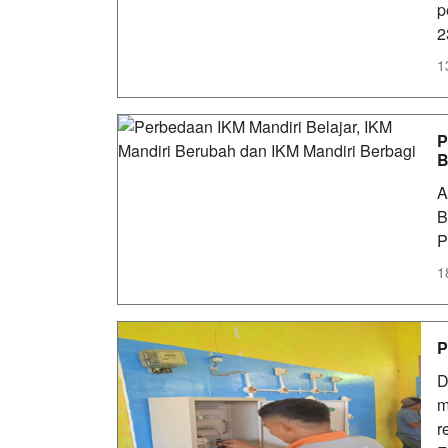
p
2
1
P
B
A
B
P
1
P
D
m
r