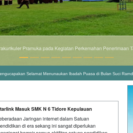
Kegitan Pembukaan Uji Kompetens
 Negeri 6 Tidore Kepulauan.
admin
Mengucapakan Selamat Menunaukan Ibadah Puasa di Bulan Suci Ram
tarlink Masuk SMK N 6 Tidore Kepulauan
eberadaan Jaringan internet dalam Satuan
endidikan di era sekang ini sangat diperlukan
engingat hampir semua aktifitas satuan pendidikan