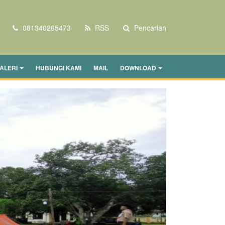
081340265473
RSS
Pencarian
ALERI
HUBUNGI KAMI
MAIL
DOWNLOAD