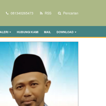
081340265473
RSS
Pencarian
ALERI
HUBUNGI KAMI
MAIL
DOWNLOAD