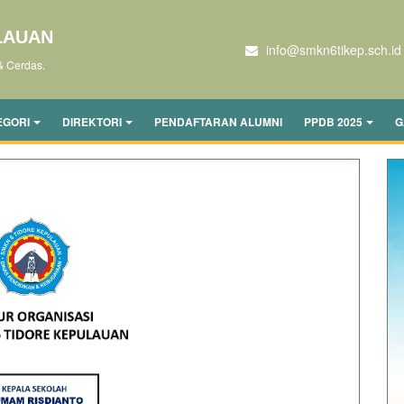
LAUAN
info@smkn6tikep.sch.id
& Cerdas.
EGORI
DIREKTORI
PENDAFTARAN ALUMNI
PPDB 2025
G