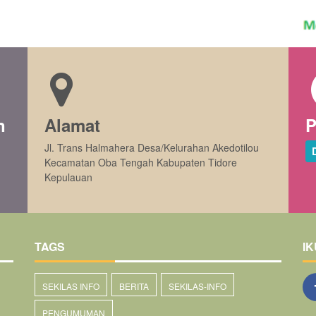
n
Alamat
P
Jl. Trans Halmahera Desa/Kelurahan Akedotilou
Kecamatan Oba Tengah Kabupaten Tidore
Kepulauan
TAGS
IK
SEKILAS INFO
BERITA
SEKILAS-INFO
PENGUMUMAN