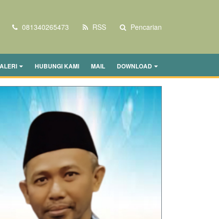
081340265473
RSS
Pencarian
ALERI
HUBUNGI KAMI
MAIL
DOWNLOAD