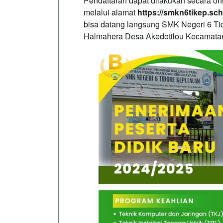
Pendaftaran dapat dilakukan secara onl
melalui alamat
https://smkn6tikep.sch
bisa datang langsung SMK Negeri 6 Tid
Halmahera Desa Akedotilou Kecamata