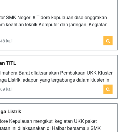
ter SMK Negeri 6 Tidore kepulauan diselenggrakan
 keahlian teknik Komputer dan jaringan, Kegiatan
48 kali
an TITL
almahera Barat dilaksanakan Pembukaan UKK Kluster
aga Listrik, adapun yang tergabunga dalam kluster in
09 kali
ga Listrik
ore Kepulauan mengikuti kegiatan UKK paket
egiatan ini dilaksanakan di Halbar bersama 2 SMK