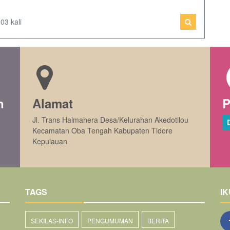
03 kali
n
Alamat
P
Jl. Trans Halmahera Desa/Kelurahan Akedotilou
Kecamatan Oba Tengah Kabupaten Tidore
Kepulauan
TAGS
IK
SEKILAS-INFO
PENGUMUMAN
BERITA