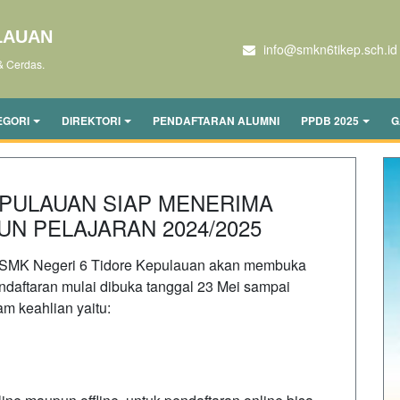
LAUAN
info@smkn6tikep.sch.id
& Cerdas.
EGORI
DIREKTORI
PENDAFTARAN ALUMNI
PPDB 2025
G
EPULAUAN SIAP MENERIMA
UN PELAJARAN 2024/2025
 SMK Negeri 6 Tidore Kepulauan akan membuka
endaftaran mulai dibuka tanggal 23 Mei sampai
m keahlian yaitu: