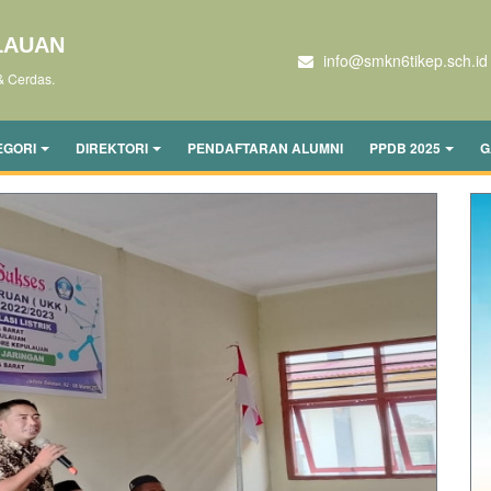
LAUAN
info@smkn6tikep.sch.id
& Cerdas.
EGORI
DIREKTORI
PENDAFTARAN ALUMNI
PPDB 2025
G