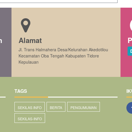
n
Alamat
P
Jl. Trans Halmahera Desa/Kelurahan Akedotilou
Kecamatan Oba Tengah Kabupaten Tidore
Kepulauan
TAGS
IK
SEKILAS INFO
BERITA
PENGUMUMAN
SEKILAS-INFO