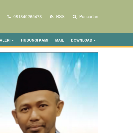
081340265473
RSS
Pencarian
ALERI
HUBUNGI KAMI
MAIL
DOWNLOAD