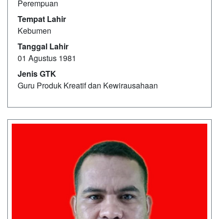
Perempuan
Tempat Lahir
Kebumen
Tanggal Lahir
01 Agustus 1981
Jenis GTK
Guru Produk Kreatif dan Kewirausahaan