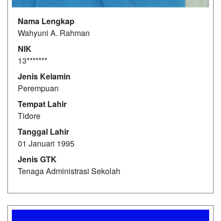
Nama Lengkap
Wahyuni A. Rahman
NIK
13*******
Jenis Kelamin
Perempuan
Tempat Lahir
Tidore
Tanggal Lahir
01 Januari 1995
Jenis GTK
Tenaga Administrasi Sekolah