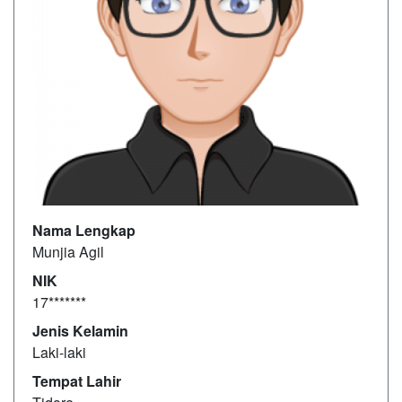
Nama Lengkap
Munjia Agil
NIK
17*******
Jenis Kelamin
Laki-laki
Tempat Lahir