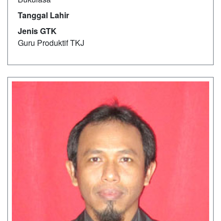
Tanggal Lahir
Jenis GTK
Guru Produktif TKJ