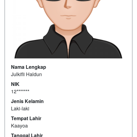
Nama Lengkap
Julkifli Haldun
NIK
12*******
Jenis Kelamin
Laki-laki
Tempat Lahir
Kaayoa
Tanggal Lahir