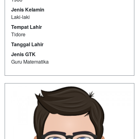
Jenis Kelamin
Laki-laki
Tempat Lahir
Tidore
Tanggal Lahir
Jenis GTK
Guru Matematika