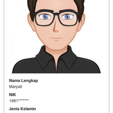
Nama Lengkap
Maryati
NIK
1981*******
Jenis Kelamin