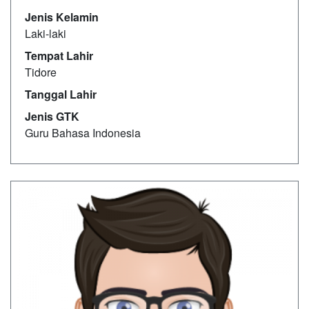
Jenis Kelamin
Laki-laki
Tempat Lahir
Tidore
Tanggal Lahir
Jenis GTK
Guru Bahasa Indonesia