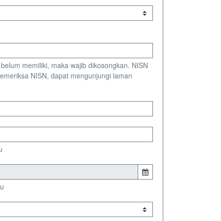
ka belum memiliki, maka wajib dikosongkan. NISN
 memeriksa NISN, dapat mengunjungi laman
u
ku