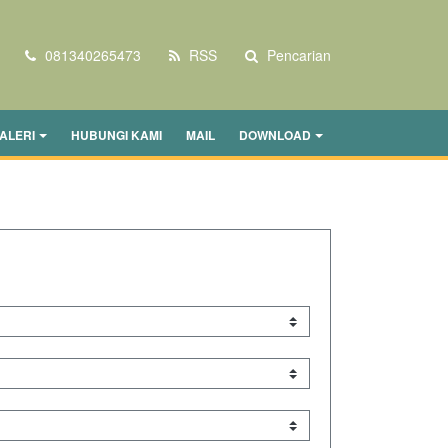
081340265473
RSS
Pencarian
ALERI
HUBUNGI KAMI
MAIL
DOWNLOAD