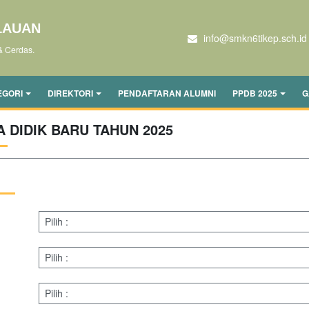
LAUAN
info@smkn6tikep.sch.id
& Cerdas.
EGORI
DIREKTORI
PENDAFTARAN ALUMNI
PPDB 2025
G
 DIDIK BARU TAHUN 2025