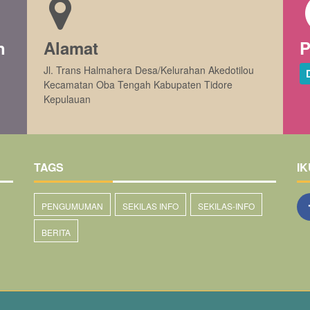
n
Alamat
P
Jl. Trans Halmahera Desa/Kelurahan Akedotilou
Kecamatan Oba Tengah Kabupaten Tidore
Kepulauan
TAGS
IK
PENGUMUMAN
SEKILAS INFO
SEKILAS-INFO
BERITA