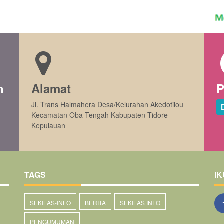
n
Alamat
P
Jl. Trans Halmahera Desa/Kelurahan Akedotilou
Kecamatan Oba Tengah Kabupaten Tidore
Kepulauan
TAGS
IK
SEKILAS-INFO
BERITA
SEKILAS INFO
PENGUMUMAN