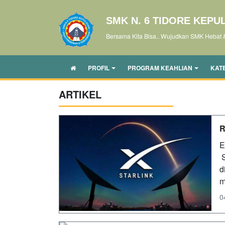
SMK N. 6 TIDORE KEPU
Bersama Kita Bisa.. Wujudkan SMK Hebat 
PROFIL
PROGRAM KEAHLIAN
KAT
ARTIKEL
R
E
S
d
m
0