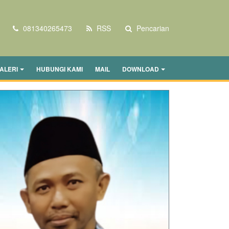
081340265473
RSS
Pencarian
ALERI
HUBUNGI KAMI
MAIL
DOWNLOAD