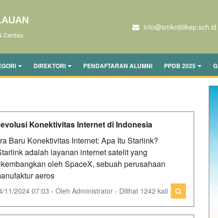
LAUAN
info@smkn6tikep.sch.id
& Cerdas.
EGORI
DIREKTORI
PENDAFTARAN ALUMNI
PPDB 2025
G
evolusi Konektivitas Internet di Indonesia
ra Baru Konektivitas Internet: Apa Itu Starlink?
tarlink adalah layanan internet satelit yang
ikembangkan oleh SpaceX, sebuah perusahaan
anufaktur aeros
4/11/2024 07:03 - Oleh Administrator - Dilihat 1242 kali