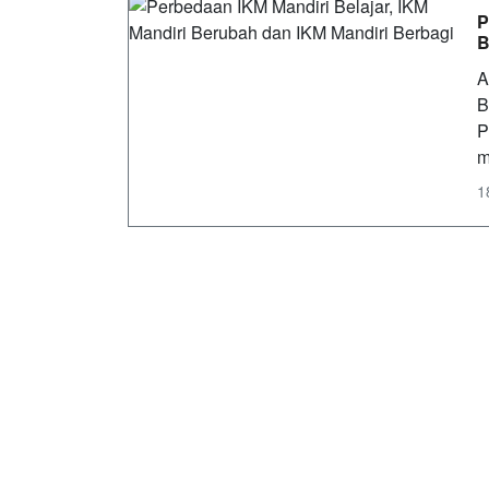
P
B
A
B
P
m
1