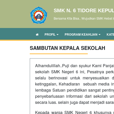
SMK N. 6 TIDORE KEPU
Bersama Kita Bisa.. Wujudkan SMK Hebat 
PROFIL
PROGRAM KEAHLIAN
KAT
SAMBUTAN KEPALA SEKOLAH
Alhamdulillah..Puji dan syukur Kami Panja
sekolah SMK Negeri 6 ini, Pesatnya perk
selalu berinovasi untuk menyesuaikan
ketinggalan, Kehadiaran sebuah media inf
lembaga Satuan pendidikan sangat pentin
penyebarluasan informasi dari sekolah u
secara luas. selain juga dapat menjadi sar
Kepada warga SMK Negeri 6 khusunya man