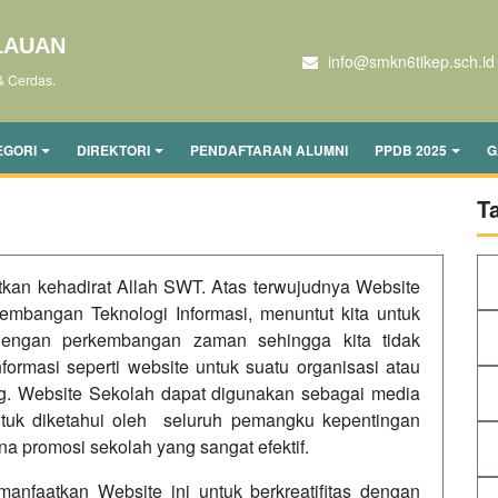
LAUAN
info@smkn6tikep.sch.id
& Cerdas.
EGORI
DIREKTORI
PENDAFTARAN ALUMNI
PPDB 2025
G
T
tkan kehadirat Allah SWT. Atas terwujudnya Website
embangan Teknologi Informasi, menuntut kita untuk
 dengan perkembangan zaman sehingga kita tidak
ormasi seperti website untuk suatu organisasi atau
g. Website Sekolah dapat digunakan sebagai media
ntuk diketahui oleh seluruh pemangku kepentingan
ana promosi sekolah yang sangat efektif.
faatkan Website ini untuk berkreatifitas dengan