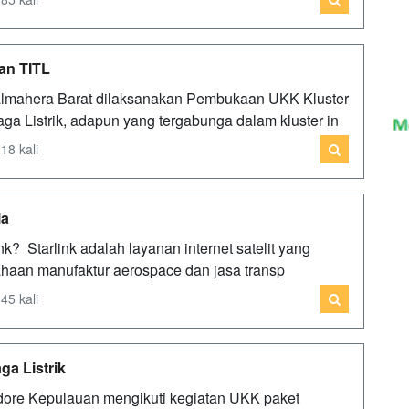
an TITL
almahera Barat dilaksanakan Pembukaan UKK Kluster
aga Listrik, adapun yang tergabunga dalam kluster in
18 kali
ia
ink? Starlink adalah layanan internet satelit yang
aan manufaktur aerospace dan jasa transp
45 kali
ga Listrik
ore Kepulauan mengikuti kegiatan UKK paket