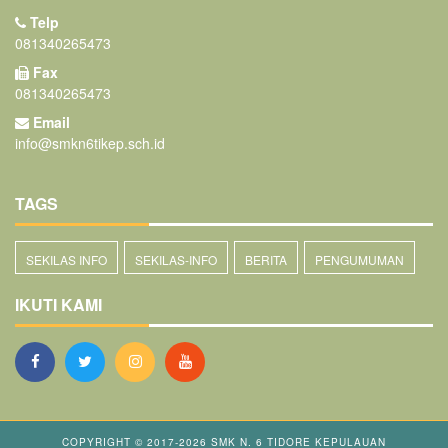
Telp
081340265473
Fax
081340265473
Email
info@smkn6tikep.sch.id
TAGS
SEKILAS INFO
SEKILAS-INFO
BERITA
PENGUMUMAN
IKUTI KAMI
COPYRIGHT © 2017-2026
SMK N. 6 TIDORE KEPULAUAN