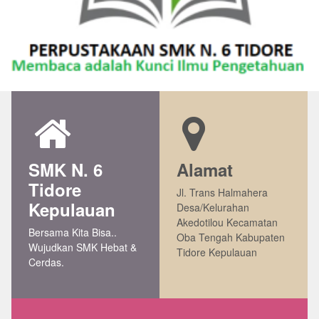
SMK N. 6
Alamat
Tidore
Jl. Trans Halmahera
Kepulauan
Desa/Kelurahan
Akedotilou Kecamatan
Bersama Kita Bisa..
Oba Tengah Kabupaten
Wujudkan SMK Hebat &
Tidore Kepulauan
Cerdas.