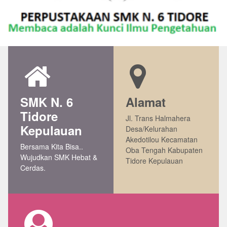
SMK N. 6
Alamat
Tidore
Jl. Trans Halmahera
Kepulauan
Desa/Kelurahan
Akedotilou Kecamatan
Bersama Kita Bisa..
Oba Tengah Kabupaten
Wujudkan SMK Hebat &
Tidore Kepulauan
Cerdas.